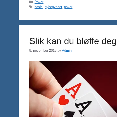
Kategorier
Poker
Stikkord
basic
,
nybegynner
,
poker
Slik kan du bløffe deg 
8. november 2016
av
Admin