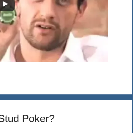
 Stud Poker?