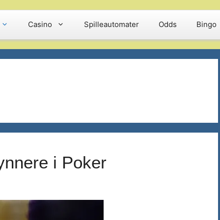
Casino
Spilleautomater
Odds
Bingo
gynnere i Poker