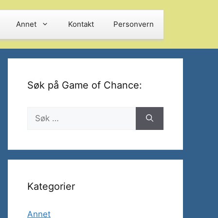
Annet
Kontakt
Personvern
Søk på Game of Chance:
Søk
etter:
Kategorier
Annet