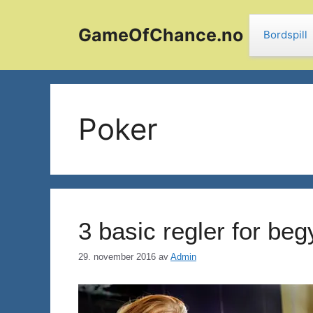
Hopp
til
GameOfChance.no
Bordspill
innhold
Poker
3 basic regler for be
29. november 2016
av
Admin