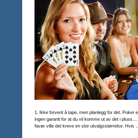
1. Ikke forvent å tape, men planlegg for det. Poker e
ingen garanti for at du vil komme ut av det i pluss… J
favør ville det kreve en stor utvalgsstørrelse. Hvis