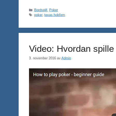
Kategorier
Bordspill
,
Poker
Stikkord
poker
,
texas hold'em
Video: Hvordan spille
3. november 2016
av
Admin