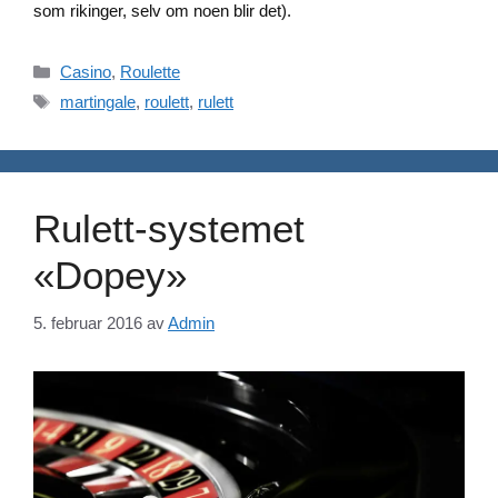
som rikinger, selv om noen blir det).
Kategorier
Casino
,
Roulette
Stikkord
martingale
,
roulett
,
rulett
Rulett-systemet
«Dopey»
5. februar 2016
av
Admin