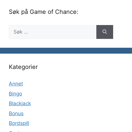
Søk på Game of Chance:
Søk
etter:
Kategorier
Annet
Bingo
Blackjack
Bonus
Bordspill